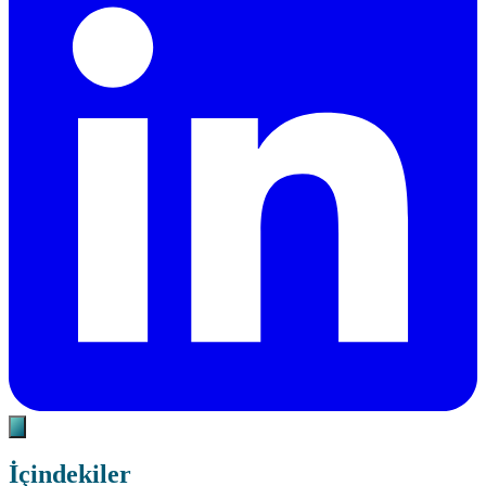
İçindekiler