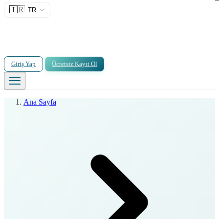
🇹🇷
TR
Giriş Yap
Ücretsiz Kayıt Ol
Ana Sayfa