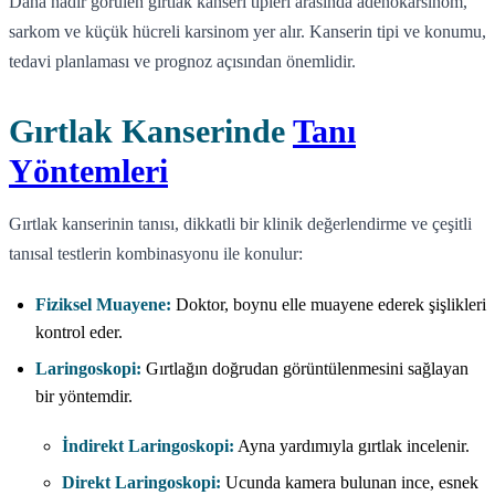
Daha nadir görülen gırtlak kanseri tipleri arasında adenokarsinom,
sarkom ve küçük hücreli karsinom yer alır. Kanserin tipi ve konumu,
tedavi planlaması ve prognoz açısından önemlidir.
Gırtlak Kanserinde
Tanı
Yöntemleri
Gırtlak kanserinin tanısı, dikkatli bir klinik değerlendirme ve çeşitli
tanısal testlerin kombinasyonu ile konulur:
Fiziksel Muayene:
Doktor, boynu elle muayene ederek şişlikleri
kontrol eder.
Laringoskopi:
Gırtlağın doğrudan görüntülenmesini sağlayan
bir yöntemdir.
İndirekt Laringoskopi:
Ayna yardımıyla gırtlak incelenir.
Direkt Laringoskopi:
Ucunda kamera bulunan ince, esnek