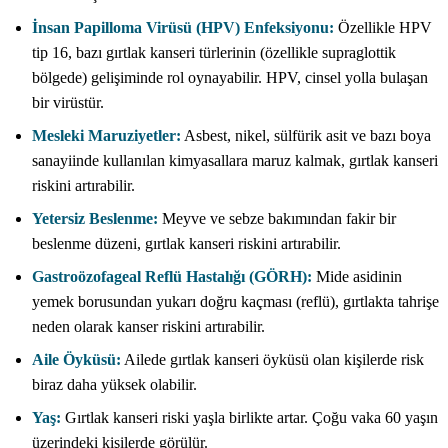
İnsan Papilloma Virüsü (HPV) Enfeksiyonu:
Özellikle HPV
tip 16, bazı gırtlak kanseri türlerinin (özellikle supraglottik
bölgede) gelişiminde rol oynayabilir. HPV, cinsel yolla bulaşan
bir virüstür.
Mesleki Maruziyetler:
Asbest, nikel, sülfürik asit ve bazı boya
sanayiinde kullanılan kimyasallara maruz kalmak, gırtlak kanseri
riskini artırabilir.
Yetersiz Beslenme:
Meyve ve sebze bakımından fakir bir
beslenme düzeni, gırtlak kanseri riskini artırabilir.
Gastroözofageal Reflü Hastalığı (GÖRH):
Mide asidinin
yemek borusundan yukarı doğru kaçması (reflü), gırtlakta tahrişe
neden olarak kanser riskini artırabilir.
Aile Öyküsü:
Ailede gırtlak kanseri öyküsü olan kişilerde risk
biraz daha yüksek olabilir.
Yaş:
Gırtlak kanseri riski yaşla birlikte artar. Çoğu vaka 60 yaşın
üzerindeki kişilerde görülür.