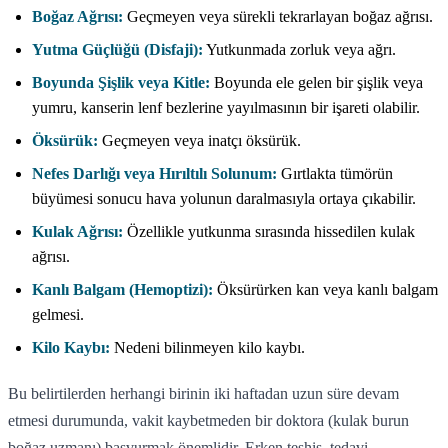
Boğaz Ağrısı:
Geçmeyen veya sürekli tekrarlayan boğaz ağrısı.
Yutma Güçlüğü (Disfaji):
Yutkunmada zorluk veya ağrı.
Boyunda Şişlik veya Kitle:
Boyunda ele gelen bir şişlik veya
yumru, kanserin lenf bezlerine yayılmasının bir işareti olabilir.
Öksürük:
Geçmeyen veya inatçı öksürük.
Nefes Darlığı veya Hırıltılı Solunum:
Gırtlakta tümörün
büyümesi sonucu hava yolunun daralmasıyla ortaya çıkabilir.
Kulak Ağrısı:
Özellikle yutkunma sırasında hissedilen kulak
ağrısı.
Kanlı Balgam (Hemoptizi):
Öksürürken kan veya kanlı balgam
gelmesi.
Kilo Kaybı:
Nedeni bilinmeyen kilo kaybı.
Bu belirtilerden herhangi birinin iki haftadan uzun süre devam
etmesi durumunda, vakit kaybetmeden bir doktora (kulak burun
boğaz uzmanı) başvurmak önemlidir. Erken teşhis, tedavi