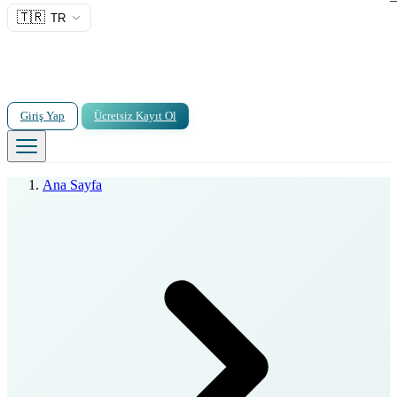
🇹🇷
TR
Giriş Yap
Ücretsiz Kayıt Ol
Ana Sayfa