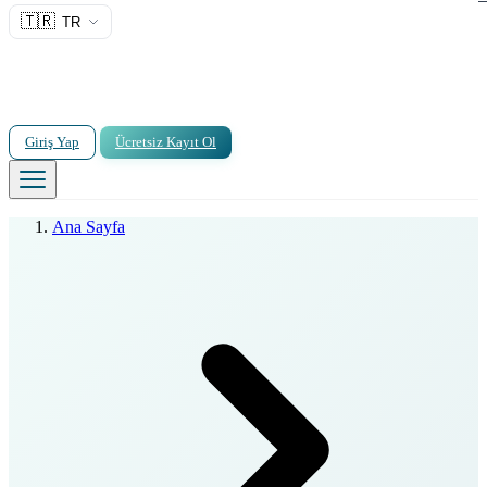
🇹🇷
TR
Giriş Yap
Ücretsiz Kayıt Ol
Ana Sayfa