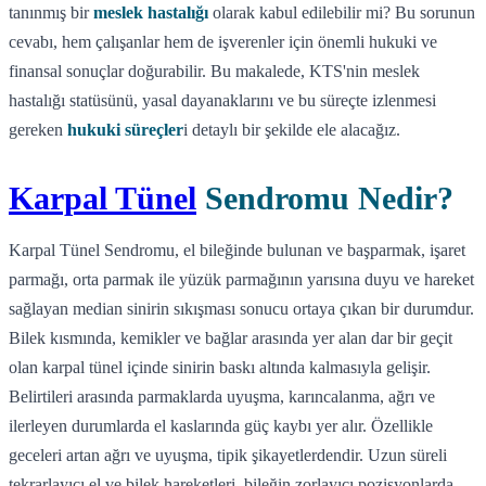
tanınmış bir
meslek hastalığı
olarak kabul edilebilir mi? Bu sorunun
cevabı, hem çalışanlar hem de işverenler için önemli hukuki ve
finansal sonuçlar doğurabilir. Bu makalede, KTS'nin meslek
hastalığı statüsünü, yasal dayanaklarını ve bu süreçte izlenmesi
gereken
hukuki süreçler
i detaylı bir şekilde ele alacağız.
Karpal Tünel
Sendromu Nedir?
Karpal Tünel Sendromu, el bileğinde bulunan ve başparmak, işaret
parmağı, orta parmak ile yüzük parmağının yarısına duyu ve hareket
sağlayan median sinirin sıkışması sonucu ortaya çıkan bir durumdur.
Bilek kısmında, kemikler ve bağlar arasında yer alan dar bir geçit
olan karpal tünel içinde sinirin baskı altında kalmasıyla gelişir.
Belirtileri arasında parmaklarda uyuşma, karıncalanma, ağrı ve
ilerleyen durumlarda el kaslarında güç kaybı yer alır. Özellikle
geceleri artan ağrı ve uyuşma, tipik şikayetlerdendir. Uzun süreli
tekrarlayıcı el ve bilek hareketleri, bileğin zorlayıcı pozisyonlarda