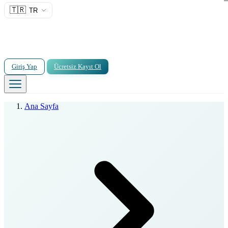
🇹🇷
TR
Giriş Yap
Ücretsiz Kayıt Ol
Ana Sayfa