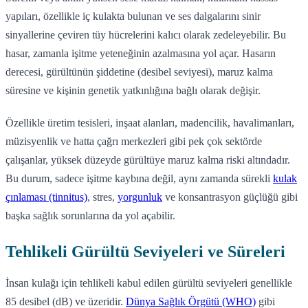
yapıları, özellikle iç kulakta bulunan ve ses dalgalarını sinir
sinyallerine çeviren tüy hücrelerini kalıcı olarak zedeleyebilir. Bu
hasar, zamanla işitme yeteneğinin azalmasına yol açar. Hasarın
derecesi, gürültünün şiddetine (desibel seviyesi), maruz kalma
süresine ve kişinin genetik yatkınlığına bağlı olarak değişir.
Özellikle üretim tesisleri, inşaat alanları, madencilik, havalimanları,
müzisyenlik ve hatta çağrı merkezleri gibi pek çok sektörde
çalışanlar, yüksek düzeyde gürültüye maruz kalma riski altındadır.
Bu durum, sadece işitme kaybına değil, aynı zamanda sürekli
kulak
çınlaması (tinnitus)
, stres,
yorgunluk
ve konsantrasyon güçlüğü gibi
başka sağlık sorunlarına da yol açabilir.
Tehlikeli Gürültü Seviyeleri ve Süreleri
İnsan kulağı için tehlikeli kabul edilen gürültü seviyeleri genellikle
85 desibel (dB) ve üzeridir.
Dünya Sağlık Örgütü (WHO)
gibi