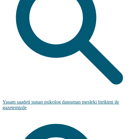
Yaşam saadeti sunan psikolog danışman mesleki birikimi ile
gazetemizde