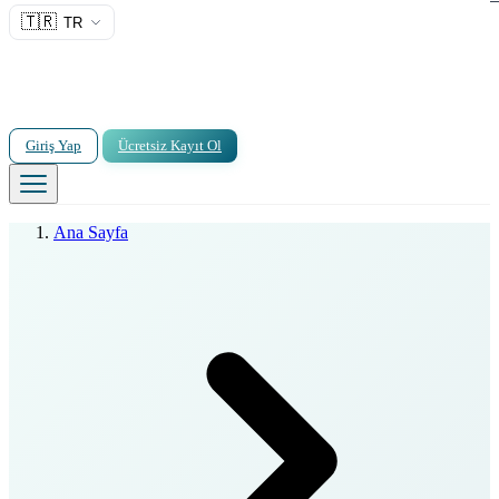
🇹🇷
TR
Giriş Yap
Ücretsiz Kayıt Ol
Ana Sayfa