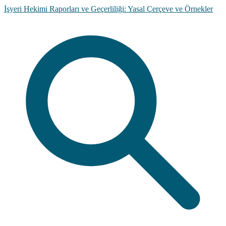
İşyeri Hekimi Raporları ve Geçerliliği: Yasal Çerçeve ve Örnekler