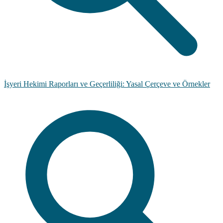
İşyeri Hekimi Raporları ve Geçerliliği: Yasal Çerçeve ve Örnekler