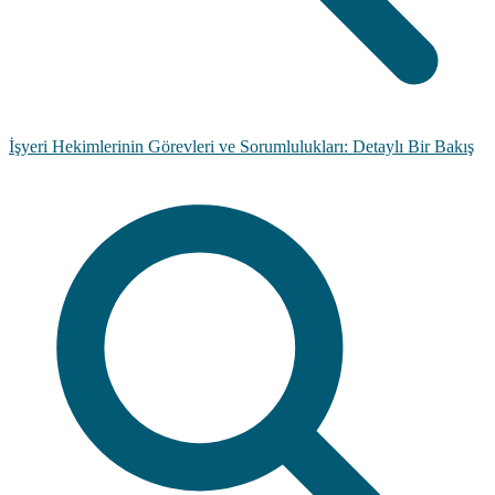
İşyeri Hekimlerinin Görevleri ve Sorumlulukları: Detaylı Bir Bakış