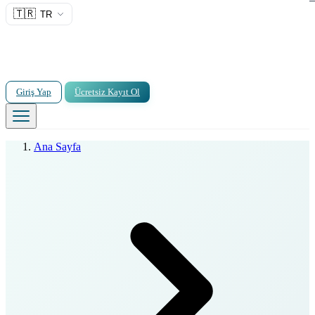
🇹🇷
TR
Giriş Yap
Ücretsiz Kayıt Ol
Ana Sayfa