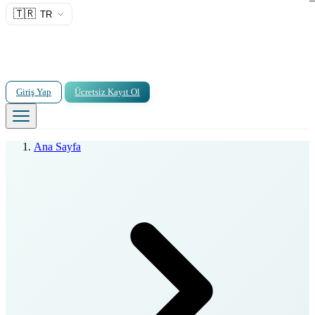
🇹🇷
TR
Giriş Yap
Ücretsiz Kayıt Ol
Ana Sayfa