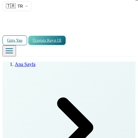
🇹🇷
TR
Giriş Yap
Ücretsiz Kayıt Ol
Ana Sayfa