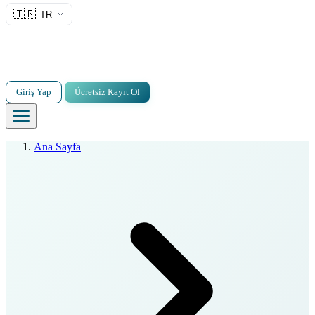
🇹🇷
TR
Giriş Yap
Ücretsiz Kayıt Ol
Ana Sayfa