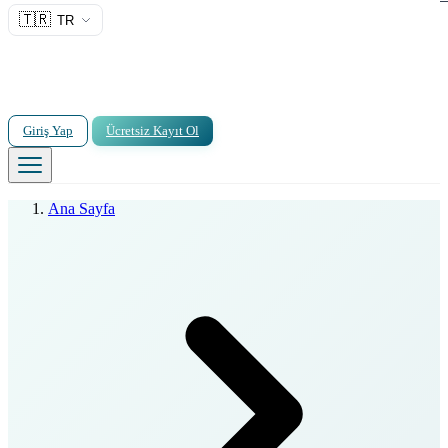
🇹🇷
TR
Giriş Yap
Ücretsiz Kayıt Ol
Ana Sayfa