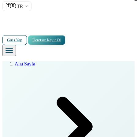
🇹🇷
TR
Giriş Yap
Ücretsiz Kayıt Ol
Ana Sayfa