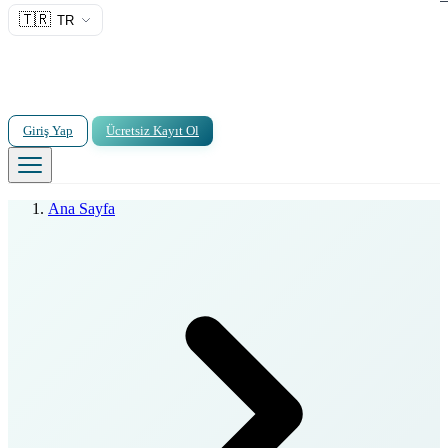
🇹🇷
TR
Giriş Yap
Ücretsiz Kayıt Ol
Ana Sayfa