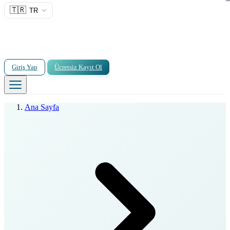
🇹🇷
TR
Giriş Yap
Ücretsiz Kayıt Ol
Ana Sayfa