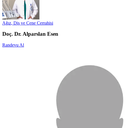
Ağız, Diş ve Çene Cerrahisi
Doç. Dr. Alparslan Esen
Randevu Al