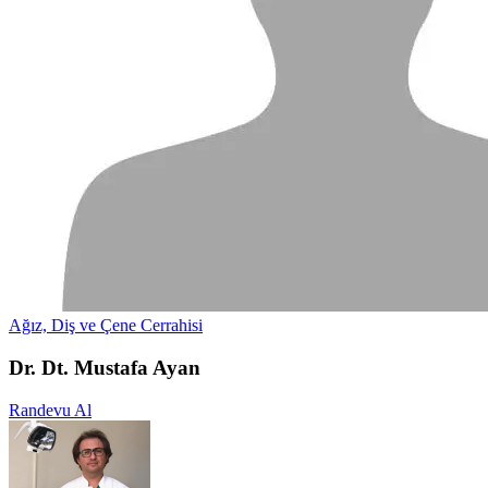
Ağız, Diş ve Çene Cerrahisi
Dr. Dt. Mustafa Ayan
Randevu Al