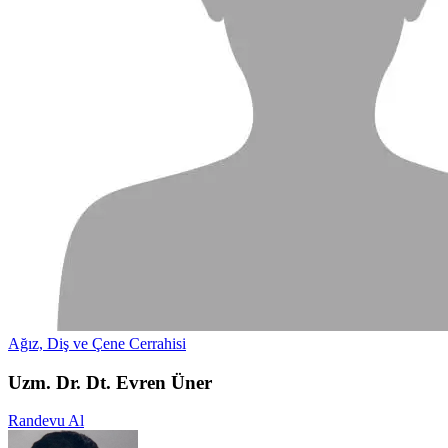
Ağız, Diş ve Çene Cerrahisi
Uzm. Dr. Dt. Evren Üner
Randevu Al