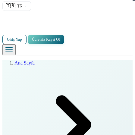
🇹🇷
TR
Giriş Yap
Ücretsiz Kayıt Ol
Ana Sayfa