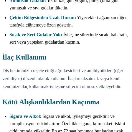
Yumuşak Gıdalar:
İlk birkaç gün yoğurt, püre, çorba gibi
yumuşak ve sıvı gıdalar tüketin.
Çekim Bölgesinden Uzak Durun:
Yiyecekleri ağzınızın diğer
tarafıyla çiğnemeye özen gösterin.
Sıcak ve Sert Gıdalar Yok:
İyileşme sürecinde sıcak, baharatlı,
sert veya yapışkan gıdalardan kaçının.
İlaç Kullanımı
Diş hekiminizin reçete ettiği ağrı kesicileri ve antibiyotikleri (eğer
verildiyse) düzenli olarak kullanın. İlaçları aksatmak veya kendi
kendinize ilaç kullanmak iyileşme sürecini olumsuz etkileyebilir.
Kötü Alışkanlıklardan Kaçınma
Sigara ve Alkol:
Sigara ve alkol, iyileşmeyi geciktirir ve
komplikasyon riskini artırır. Özellikle sigara, kuru soket riskini
ciddi oranda yükseltir. En az 72 saat boyunca bunlardan uzak