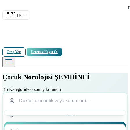
D
🇹🇷
TR
Giriş Yap
Ücretsiz Kayıt Ol
Çocuk Nörolojisi ŞEMDİNLİ
Bu Kategoride 0 sonuç bulundu
Ara
Ara