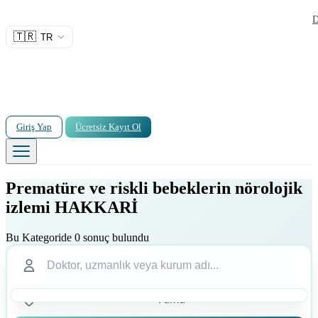
D
🇹🇷
TR
Giriş Yap
Ücretsiz Kayıt Ol
Prematüre ve riskli bebeklerin nörolojik
izlemi HAKKARİ
Bu Kategoride 0 sonuç bulundu