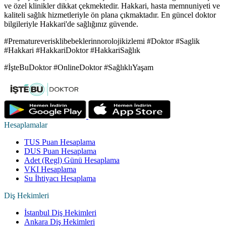
ve özel klinikler dikkat çekmektedir. Hakkari, hasta memnuniyeti ve
kaliteli sağlık hizmetleriyle ön plana çıkmaktadır. En güncel doktor
bilgileriyle Hakkari'de sağlığınız güvende.
#Prematureverisklibebeklerinnorolojikizlemi #Doktor #Saglik
#Hakkari #HakkariDoktor #HakkariSağlık
#İşteBuDoktor #OnlineDoktor #SağlıklıYaşam
Hesaplamalar
TUS Puan Hesaplama
DUS Puan Hesaplama
Adet (Regl) Günü Hesaplama
VKI Hesaplama
Su İhtiyacı Hesaplama
Diş Hekimleri
İstanbul Diş Hekimleri
Ankara Diş Hekimleri