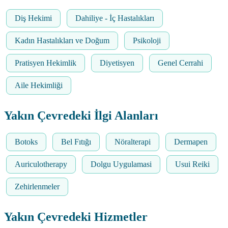
Diş Hekimi
Dahiliye - İç Hastalıkları
Kadın Hastalıkları ve Doğum
Psikoloji
Pratisyen Hekimlik
Diyetisyen
Genel Cerrahi
Aile Hekimliği
Yakın Çevredeki İlgi Alanları
Botoks
Bel Fıtığı
Nöralterapi
Dermapen
Auriculotherapy
Dolgu Uygulamasi
Usui Reiki
Zehirlenmeler
Yakın Çevredeki Hizmetler