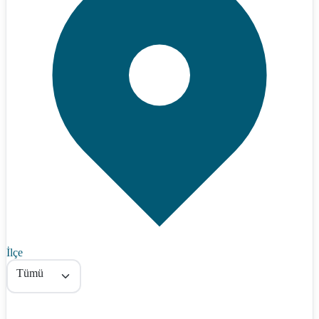
İlçe
Tümü