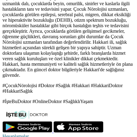
uzmanlık dalı, çocuklarda beyin, omurilik, sinirler ve kaslarla ilgili
hastalıkların tanı ve tedavisini yapar. Çocuk Nörolojisi uzmanları,
çocuklarda görülen epilepsi, serebral palsi, migren, dikkat eksikliği
ve hiperaktivite bozukluğu (DEHB), otizm spektrum bozukluğu,
nöromüsküler hastalıklar gibi birçok hastalığın teşhis ve tedavisini
gerçekleştirir. Ayrıca, çocuklarda görülen gelişimsel gecikmeler,
öğrenme güçlükleri, davranış sorunları gibi durumlar da Çocuk
Nörolojisi uzmanları tarafından değerlendirilir. Hakkari ili, sağlık
hizmetleri açısından sürekli gelişen bir yapıya sahiptir. Uzman
doktorlara ulaşımın kolaylaştığı şehirde, farklı branşlarda hizmet
veren sağlık kuruluşları ve özel klinikler dikkat çekmektedir.
Hakkari, hasta memnuniyeti ve kaliteli sağlık hizmetleriyle ön plana
çıkmaktadır. En güncel doktor bilgileriyle Hakkari'de sağlığınız
güvende.
#ÇocukNörolojisi #Doktor #Sağlık #Hakkari #HakkariDoktor
#HakkariSağlık
#İşteBuDoktor #OnlineDoktor #SağlıklıYaşam
Hesaplamalar