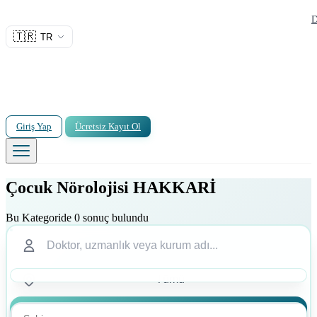
D
🇹🇷
TR
Giriş Yap
Ücretsiz Kayıt Ol
Çocuk Nörolojisi HAKKARİ
Bu Kategoride 0 sonuç bulundu
Ara
Ara