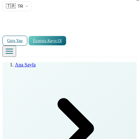
🇹🇷
TR
Giriş Yap
Ücretsiz Kayıt Ol
Ana Sayfa