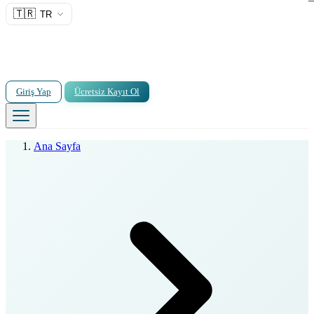
🇹🇷
TR
Giriş Yap
Ücretsiz Kayıt Ol
Ana Sayfa