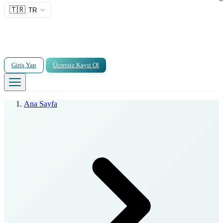
🇹🇷
TR
Giriş Yap
Ücretsiz Kayıt Ol
Ana Sayfa