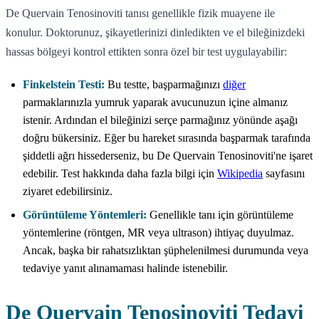
De Quervain Tenosinoviti tanısı genellikle fizik muayene ile
konulur. Doktorunuz, şikayetlerinizi dinledikten ve el bileğinizdeki
hassas bölgeyi kontrol ettikten sonra özel bir test uygulayabilir:
Finkelstein Testi:
Bu testte, başparmağınızı
diğer
parmaklarınızla yumruk yaparak avucunuzun içine almanız
istenir. Ardından el bileğinizi serçe parmağınız yönünde aşağı
doğru bükersiniz. Eğer bu hareket sırasında başparmak tarafında
şiddetli ağrı hissederseniz, bu De Quervain Tenosinoviti'ne işaret
edebilir. Test hakkında daha fazla bilgi için
Wikipedia
sayfasını
ziyaret edebilirsiniz.
Görüntüleme Yöntemleri:
Genellikle tanı için görüntüleme
yöntemlerine (röntgen, MR veya ultrason) ihtiyaç duyulmaz.
Ancak, başka bir rahatsızlıktan şüphelenilmesi durumunda veya
tedaviye yanıt alınamaması halinde istenebilir.
De Quervain Tenosinoviti Tedavi