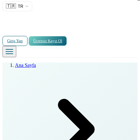
🇹🇷
TR
Giriş Yap
Ücretsiz Kayıt Ol
Ana Sayfa