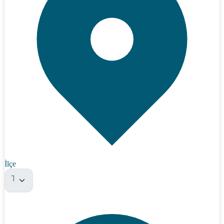
İlçe
Tümü