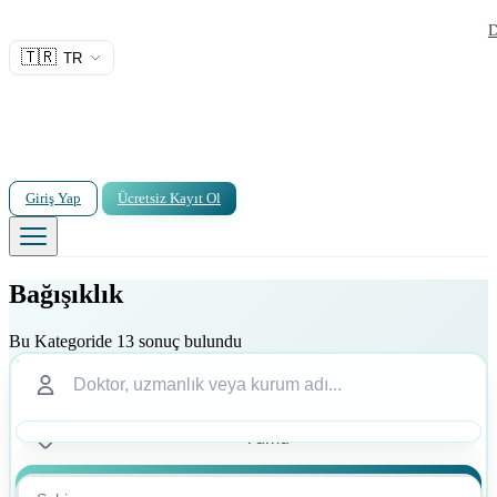
D
🇹🇷
TR
Giriş Yap
Ücretsiz Kayıt Ol
Bağışıklık
Bu Kategoride 13 sonuç bulundu
Ara
Ara