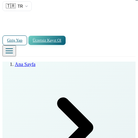
🇹🇷
TR
Giriş Yap
Ücretsiz Kayıt Ol
Ana Sayfa