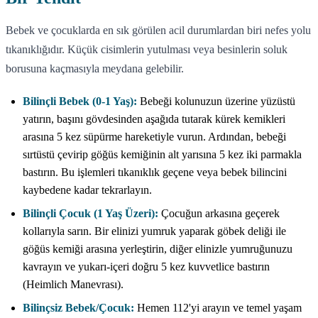
Bebek ve çocuklarda en sık görülen acil durumlardan biri nefes yolu
tıkanıklığıdır. Küçük cisimlerin yutulması veya besinlerin soluk
borusuna kaçmasıyla meydana gelebilir.
Bilinçli Bebek (0-1 Yaş):
Bebeği kolunuzun üzerine yüzüstü
yatırın, başını gövdesinden aşağıda tutarak kürek kemikleri
arasına 5 kez süpürme hareketiyle vurun. Ardından, bebeği
sırtüstü çevirip göğüs kemiğinin alt yarısına 5 kez iki parmakla
bastırın. Bu işlemleri tıkanıklık geçene veya bebek bilincini
kaybedene kadar tekrarlayın.
Bilinçli Çocuk (1 Yaş Üzeri):
Çocuğun arkasına geçerek
kollarıyla sarın. Bir elinizi yumruk yaparak göbek deliği ile
göğüs kemiği arasına yerleştirin, diğer elinizle yumruğunuzu
kavrayın ve yukarı-içeri doğru 5 kez kuvvetlice bastırın
(Heimlich Manevrası).
Bilinçsiz Bebek/Çocuk:
Hemen 112'yi arayın ve temel yaşam