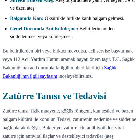
Sürekli Yüksek Ateş:
Ateş düşürücülere yanıt vermeyen, 39°C
ve üzeri ateş.
Balgamda Kan:
Öksürükle birlikte kanlı balgam gelmesi.
Genel Durumda Ani Kötüleşme:
Belirtilerin aniden
şiddetlenmesi veya kötüleşmesi.
Bu belirtilerden biri veya birkaçı mevcutsa, acil servise başvurmak
veya 112 Acil Yardım Hattını aramak hayati önem taşır. T.C. Sağlık
Bakanlığı'nın acil durumlarla ilgili rehberlikleri için
Sağlık
Bakanlığı'nın ilgili sayfasını
inceleyebilirsiniz.
Zatürre Tanısı ve Tedavisi
Zatürre tanısı, fizik muayene, göğüs röntgeni, kan testleri ve bazen
balgam kültürü ile konulur. Tedavi, zatürrenin nedenine ve şiddetine
bağlı olarak değişir. Bakteriyel zatürre için antibiyotikler, viral
zatürre için antiviral ilaçlar ve destekleyici tedaviler (ateş