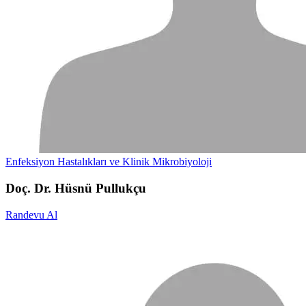
Enfeksiyon Hastalıkları ve Klinik Mikrobiyoloji
Doç. Dr. Hüsnü Pullukçu
Randevu Al