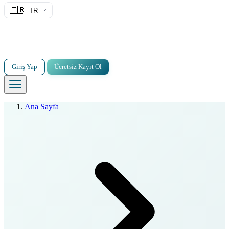
🇹🇷
TR
Giriş Yap
Ücretsiz Kayıt Ol
Ana Sayfa