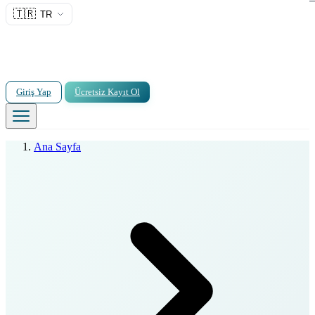
🇹🇷
TR
Giriş Yap
Ücretsiz Kayıt Ol
Ana Sayfa