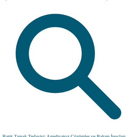
Batık Tırnak Tedavisi: Ameliyatsız Çözümler ve Bakım İpuçları