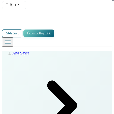
🇹🇷
TR
Giriş Yap
Ücretsiz Kayıt Ol
Ana Sayfa