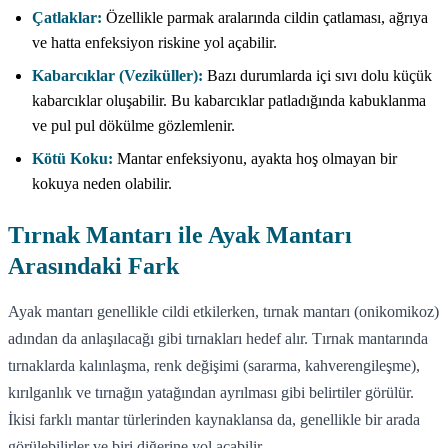
Çatlaklar:
Özellikle parmak aralarında cildin çatlaması, ağrıya
ve hatta enfeksiyon riskine yol açabilir.
Kabarcıklar (Veziküller):
Bazı durumlarda içi sıvı dolu küçük
kabarcıklar oluşabilir. Bu kabarcıklar patladığında kabuklanma
ve pul pul dökülme gözlemlenir.
Kötü Koku:
Mantar enfeksiyonu, ayakta hoş olmayan bir
kokuya neden olabilir.
Tırnak Mantarı ile Ayak Mantarı
Arasındaki Fark
Ayak mantarı genellikle cildi etkilerken, tırnak mantarı (onikomikoz)
adından da anlaşılacağı gibi tırnakları hedef alır. Tırnak mantarında
tırnaklarda kalınlaşma, renk değişimi (sararma, kahverengileşme),
kırılganlık ve tırnağın yatağından ayrılması gibi belirtiler görülür.
İkisi farklı mantar türlerinden kaynaklansa da, genellikle bir arada
görülebilirler ve biri diğerine yol açabilir.