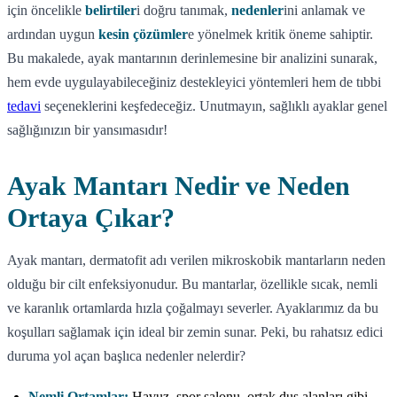
için öncelikle
belirtiler
i doğru tanımak,
nedenler
ini anlamak ve
ardından uygun
kesin çözümler
e yönelmek kritik öneme sahiptir.
Bu makalede, ayak mantarının derinlemesine bir analizini sunarak,
hem evde uygulayabileceğiniz destekleyici yöntemleri hem de tıbbi
tedavi
seçeneklerini keşfedeceğiz. Unutmayın, sağlıklı ayaklar genel
sağlığınızın bir yansımasıdır!
Ayak Mantarı Nedir ve Neden
Ortaya Çıkar?
Ayak mantarı, dermatofit adı verilen mikroskobik mantarların neden
olduğu bir cilt enfeksiyonudur. Bu mantarlar, özellikle sıcak, nemli
ve karanlık ortamlarda hızla çoğalmayı severler. Ayaklarımız da bu
koşulları sağlamak için ideal bir zemin sunar. Peki, bu rahatsız edici
duruma yol açan başlıca nedenler nelerdir?
Nemli Ortamlar:
Havuz, spor salonu, ortak duş alanları gibi