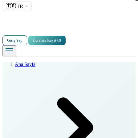
🇹🇷
TR
Giriş Yap
Ücretsiz Kayıt Ol
Ana Sayfa