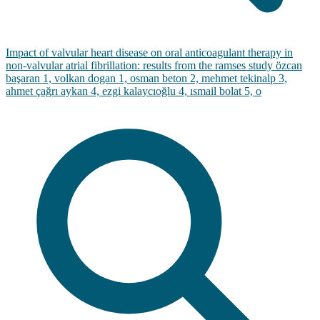
Impact of valvular heart disease on oral anticoagulant therapy in
non-valvular atrial fibrillation: results from the ramses study özcan
başaran 1, volkan dogan 1, osman beton 2, mehmet tekinalp 3,
ahmet çağrı aykan 4, ezgi kalaycıoğlu 4, ısmail bolat 5, o