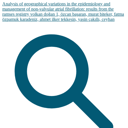
Analysis of geographical variations in the epidemiology and
management of non-valvular atrial fibrillation: results from the
ramses registry volkan doğan 1, özcan başaran, murat biteker, fatma
özpamuk karadeniz, ahmet ilker tekkesin, yasin çakıllı, ceyhan