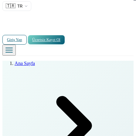
🇹🇷
TR
Giriş Yap
Ücretsiz Kayıt Ol
Ana Sayfa