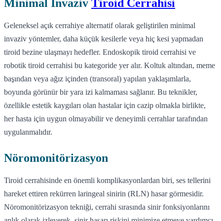
Minimal İnvaziv
Tiroid Cerrahisi
Geleneksel açık cerrahiye alternatif olarak geliştirilen minimal
invaziv yöntemler, daha küçük kesilerle veya hiç kesi yapmadan
tiroid bezine ulaşmayı hedefler. Endoskopik tiroid cerrahisi ve
robotik tiroid cerrahisi bu kategoride yer alır. Koltuk altından, meme
başından veya ağız içinden (transoral) yapılan yaklaşımlarla,
boyunda görünür bir yara izi kalmaması sağlanır. Bu teknikler,
özellikle estetik kaygıları olan hastalar için cazip olmakla birlikte,
her hasta için uygun olmayabilir ve deneyimli cerrahlar tarafından
uygulanmalıdır.
Nöromonitörizasyon
Tiroid cerrahisinde en önemli komplikasyonlardan biri, ses tellerini
hareket ettiren rekürren laringeal sinirin (RLN) hasar görmesidir.
Nöromonitörizasyon tekniği, cerrahi sırasında sinir fonksiyonlarını
anlık olarak izleyerek, sinir hasarı riskini minimize etmeye yardımcı