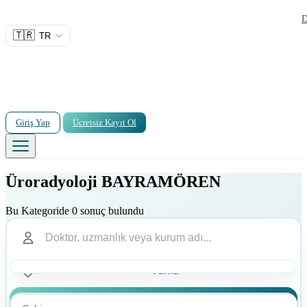
D
🇹🇷
TR
Giriş Yap
Ücretsiz Kayıt Ol
Üroradyoloji BAYRAMÖREN
Bu Kategoride 0 sonuç bulundu
Ara
Ara