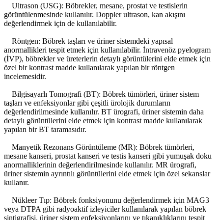
Ultrason (USG): Böbrekler, mesane, prostat ve testislerin
görüntülenmesinde kullanılır. Doppler ultrason, kan akışını
değerlendirmek için de kullanılabilir.
Röntgen: Böbrek taşları ve üriner sistemdeki yapısal
anormallikleri tespit etmek için kullanılabilir. İntravenöz pyelogram
(İVP), böbrekler ve üreterlerin detaylı görüntülerini elde etmek için
özel bir kontrast madde kullanılarak yapılan bir röntgen
incelemesidir.
Bilgisayarlı Tomografi (BT): Böbrek tümörleri, üriner sistem
taşları ve enfeksiyonlar gibi çeşitli ürolojik durumların
değerlendirilmesinde kullanılır. BT ürografi, üriner sistemin daha
detaylı görüntülerini elde etmek için kontrast madde kullanılarak
yapılan bir BT taramasıdır.
Manyetik Rezonans Görüntüleme (MR): Böbrek tümörleri,
mesane kanseri, prostat kanseri ve testis kanseri gibi yumuşak doku
anormalliklerinin değerlendirilmesinde kullanılır. MR ürografi,
üriner sistemin ayrıntılı görüntülerini elde etmek için özel sekanslar
kullanır.
Nükleer Tıp: Böbrek fonksiyonunu değerlendirmek için MAG3
veya DTPA gibi radyoaktif izleyiciler kullanılarak yapılan böbrek
sintigrafisi, üriner sistem enfeksiyonlarını ve tıkanıklıklarını tespit