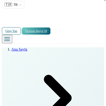
🇹🇷
TR
Giriş Yap
Ücretsiz Kayıt Ol
Ana Sayfa