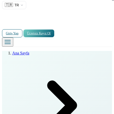
🇹🇷
TR
Giriş Yap
Ücretsiz Kayıt Ol
Ana Sayfa