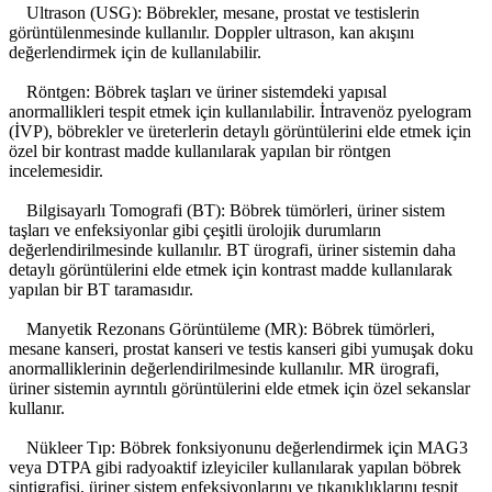
Ultrason (USG): Böbrekler, mesane, prostat ve testislerin
görüntülenmesinde kullanılır. Doppler ultrason, kan akışını
değerlendirmek için de kullanılabilir.
Röntgen: Böbrek taşları ve üriner sistemdeki yapısal
anormallikleri tespit etmek için kullanılabilir. İntravenöz pyelogram
(İVP), böbrekler ve üreterlerin detaylı görüntülerini elde etmek için
özel bir kontrast madde kullanılarak yapılan bir röntgen
incelemesidir.
Bilgisayarlı Tomografi (BT): Böbrek tümörleri, üriner sistem
taşları ve enfeksiyonlar gibi çeşitli ürolojik durumların
değerlendirilmesinde kullanılır. BT ürografi, üriner sistemin daha
detaylı görüntülerini elde etmek için kontrast madde kullanılarak
yapılan bir BT taramasıdır.
Manyetik Rezonans Görüntüleme (MR): Böbrek tümörleri,
mesane kanseri, prostat kanseri ve testis kanseri gibi yumuşak doku
anormalliklerinin değerlendirilmesinde kullanılır. MR ürografi,
üriner sistemin ayrıntılı görüntülerini elde etmek için özel sekanslar
kullanır.
Nükleer Tıp: Böbrek fonksiyonunu değerlendirmek için MAG3
veya DTPA gibi radyoaktif izleyiciler kullanılarak yapılan böbrek
sintigrafisi, üriner sistem enfeksiyonlarını ve tıkanıklıklarını tespit