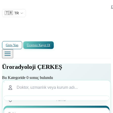
D
🇹🇷
TR
Giriş Yap
Ücretsiz Kayıt Ol
Üroradyoloji ÇERKEŞ
Bu Kategoride 0 sonuç bulundu
Ara
Ara