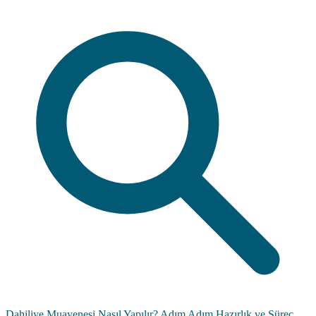
Dahiliye Muayenesi Nasıl Yapılır? Adım Adım Hazırlık ve Süreç