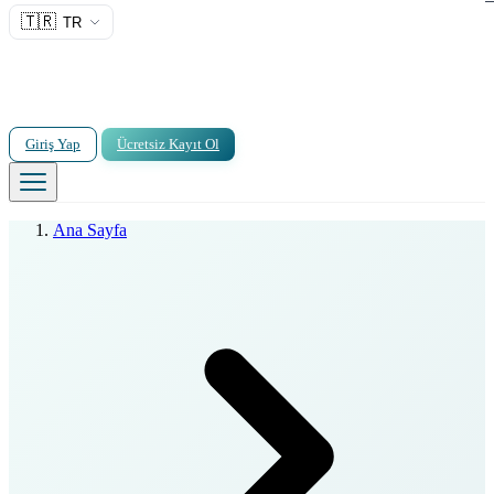
🇹🇷
TR
Giriş Yap
Ücretsiz Kayıt Ol
Ana Sayfa