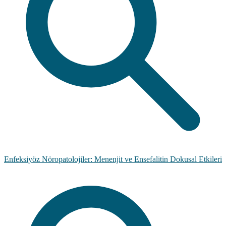
Enfeksiyöz Nöropatolojiler: Menenjit ve Ensefalitin Dokusal Etkileri