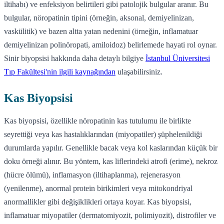
iltihabı) ve enfeksiyon belirtileri gibi patolojik bulgular aranır. Bu
bulgular, nöropatinin tipini (örneğin, aksonal, demiyelinizan,
vaskülitik) ve bazen altta yatan nedenini (örneğin, inflamatuar
demiyelinizan polinöropati, amiloidoz) belirlemede hayati rol oynar.
Sinir biyopsisi hakkında daha detaylı bilgiye
İstanbul Üniversitesi
Tıp Fakültesi'nin ilgili kaynağından
ulaşabilirsiniz.
Kas Biyopsisi
Kas biyopsisi, özellikle nöropatinin kas tutulumu ile birlikte
seyrettiği veya kas hastalıklarından (miyopatiler) şüphelenildiği
durumlarda yapılır. Genellikle bacak veya kol kaslarından küçük bir
doku örneği alınır. Bu yöntem, kas liflerindeki atrofi (erime), nekroz
(hücre ölümü), inflamasyon (iltihaplanma), rejenerasyon
(yenilenme), anormal protein birikimleri veya mitokondriyal
anormallikler gibi değişiklikleri ortaya koyar. Kas biyopsisi,
inflamatuar miyopatiler (dermatomiyozit, polimiyozit), distrofiler ve