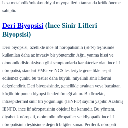
bazı metabolik/mitokondriyal miyopatilerin tanısında kritik öneme
sahiptir.
Deri Biyopsisi
(İnce Sinir Lifleri
Biyopsisi)
Deri biyopsisi, özellikle ince lif nöropatisinin (SFN) teşhisinde
kullanılan daha az invaziv bir yöntemdir. Ağrı, yanma hissi ve
otonomik disfonksiyon gibi semptomlarla karakterize olan ince lif
nöropatisi, standart EMG ve NCS testleriyle genellikle tespit
edilemez çünkü bu testler daha büyük, miyelinli sinir liflerini
değerlendirir. Deri biyopsisinde, genellikle ayaktan veya bacaktan
küçük bir punch biyopsi ile deri örneği alınır. Bu örnekte,
intraepidermal sinir lifi yoğunluğu (IENFD) sayımı yapılır. Azalmış
IENFD, ince lif nöropatisinin objektif bir kanıtıdır. Bu yöntem,
diyabetik nöropati, otoimmün nöropatiler ve idiyopatik ince lif
nöropatisinin teşhisinde değerli bilgiler sunar. Periferik nöropati