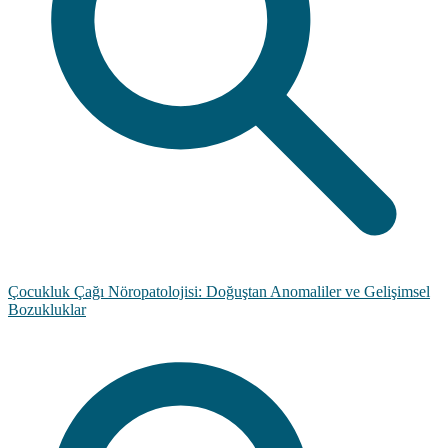
Çocukluk Çağı Nöropatolojisi: Doğuştan Anomaliler ve Gelişimsel
Bozukluklar