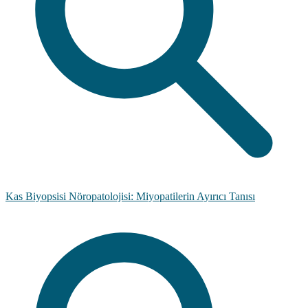
Kas Biyopsisi Nöropatolojisi: Miyopatilerin Ayırıcı Tanısı