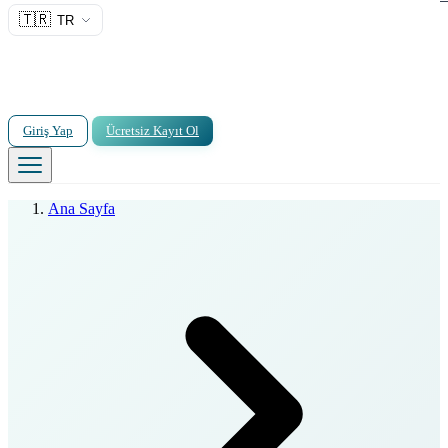
🇹🇷
TR
Giriş Yap
Ücretsiz Kayıt Ol
Ana Sayfa