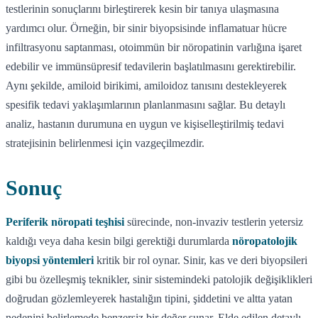
testlerinin sonuçlarını birleştirerek kesin bir tanıya ulaşmasına
yardımcı olur. Örneğin, bir sinir biyopsisinde inflamatuar hücre
infiltrasyonu saptanması, otoimmün bir nöropatinin varlığına işaret
edebilir ve immünsüpresif tedavilerin başlatılmasını gerektirebilir.
Aynı şekilde, amiloid birikimi, amiloidoz tanısını destekleyerek
spesifik tedavi yaklaşımlarının planlanmasını sağlar. Bu detaylı
analiz, hastanın durumuna en uygun ve kişiselleştirilmiş tedavi
stratejisinin belirlenmesi için vazgeçilmezdir.
Sonuç
Periferik nöropati teşhisi
sürecinde, non-invaziv testlerin yetersiz
kaldığı veya daha kesin bilgi gerektiği durumlarda
nöropatolojik
biyopsi yöntemleri
kritik bir rol oynar. Sinir, kas ve deri biyopsileri
gibi bu özelleşmiş teknikler, sinir sistemindeki patolojik değişiklikleri
doğrudan gözlemleyerek hastalığın tipini, şiddetini ve altta yatan
nedenini belirlemede benzersiz bir değer sunar. Elde edilen detaylı