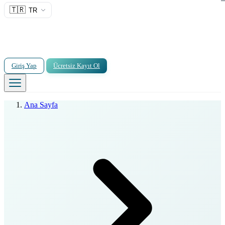
🇹🇷
TR
Giriş Yap
Ücretsiz Kayıt Ol
Ana Sayfa