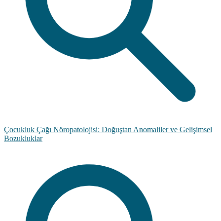
Çocukluk Çağı Nöropatolojisi: Doğuştan Anomaliler ve Gelişimsel
Bozukluklar