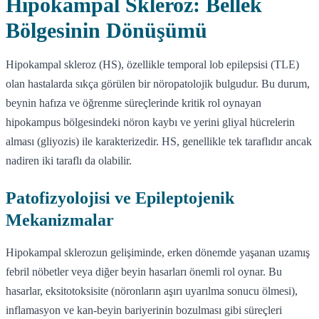
Hipokampal Skleroz: Bellek
Bölgesinin Dönüşümü
Hipokampal skleroz (HS), özellikle temporal lob epilepsisi (TLE)
olan hastalarda sıkça görülen bir nöropatolojik bulgudur. Bu durum,
beynin hafıza ve öğrenme süreçlerinde kritik rol oynayan
hipokampus bölgesindeki nöron kaybı ve yerini gliyal hücrelerin
alması (gliyozis) ile karakterizedir. HS, genellikle tek taraflıdır ancak
nadiren iki taraflı da olabilir.
Patofizyolojisi ve Epileptojenik
Mekanizmalar
Hipokampal sklerozun gelişiminde, erken dönemde yaşanan uzamış
febril nöbetler veya diğer beyin hasarları önemli rol oynar. Bu
hasarlar, eksitotoksisite (nöronların aşırı uyarılma sonucu ölmesi),
inflamasyon ve kan-beyin bariyerinin bozulması gibi süreçleri