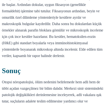
ile başlar. Ardından dokular, uygun fiksasyon (genellikle
formaldehit) işlemine tabi tutulur. Fiksasyonun ardından, beyin ve
omurilik özel dilimleme yöntemleriyle kesitlere ayrılır ve
makroskopik bulgular kaydedilir. Daha sonra bu dokulardan küçük
örnekler alınarak parafin bloklara gömülür ve mikroskopik inceleme
için çok ince kesitler hazırlanır. Bu kesitler, hematoksilen-eozin
(H&E) gibi standart boyalarla veya immünohistokimyasal
yöntemlerle boyanarak mikroskop altında incelenir. Elde edilen tüm
veriler, kapsamlı bir rapor halinde derlenir.
Sonuç
Otopsi nöropatolojisi, ölüm nedenini belirlemede hem adli hem de
tıbbi açıdan vazgeçilmez bir bilim dalıdır. Merkezi sinir sistemindeki
patolojik değişiklikleri derinlemesine inceleyerek, adli vakalara ışık
tutar, suçluların adalete teslim edilmesine yardımcı olur ve