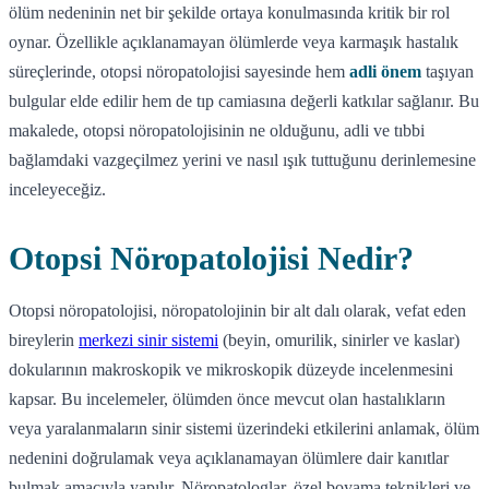
ölüm nedeninin net bir şekilde ortaya konulmasında kritik bir rol
oynar. Özellikle açıklanamayan ölümlerde veya karmaşık hastalık
süreçlerinde, otopsi nöropatolojisi sayesinde hem
adli önem
taşıyan
bulgular elde edilir hem de tıp camiasına değerli katkılar sağlanır. Bu
makalede, otopsi nöropatolojisinin ne olduğunu, adli ve tıbbi
bağlamdaki vazgeçilmez yerini ve nasıl ışık tuttuğunu derinlemesine
inceleyeceğiz.
Otopsi Nöropatolojisi Nedir?
Otopsi nöropatolojisi, nöropatolojinin bir alt dalı olarak, vefat eden
bireylerin
merkezi sinir sistemi
(beyin, omurilik, sinirler ve kaslar)
dokularının makroskopik ve mikroskopik düzeyde incelenmesini
kapsar. Bu incelemeler, ölümden önce mevcut olan hastalıkların
veya yaralanmaların sinir sistemi üzerindeki etkilerini anlamak, ölüm
nedenini doğrulamak veya açıklanamayan ölümlere dair kanıtlar
bulmak amacıyla yapılır. Nöropatologlar, özel boyama teknikleri ve