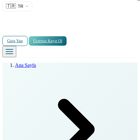
🇹🇷
TR
Giriş Yap
Ücretsiz Kayıt Ol
Ana Sayfa