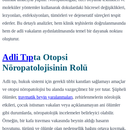
moleküler yöntemler kullanarak dokulardaki hücresel değişiklikleri,
lezyonları, enfeksiyonları, tümörleri ve dejeneratif süreçleri tespit
ederler. Bu detaylı analizler, hem klinik teşhislerin doğrulanmasında
hem de adli vakaların aydınlatılmasında temel bir dayanak noktası
oluşturur.
Adli Tıp
ta Otopsi
Nöropatolojisinin Rolü
Adli tıp, hukuk sistemi için gerekli tıbbi kanıtları sağlamayı amaçlar
ve otopsi nöropatolojisi bu alanda vazgeçilmez bir yer tutar. Şüpheli
ölümler,
travmatik beyin yaralanmaları
, zehirlenmelerin nörolojik
etkileri, çocuk istismarı vakaları veya açıklanamayan ani ölümler
gibi durumlarda, nöropatolojik incelemeler belirleyici olabilir.
Örneğin, bir kafa travması vakasında beynin aldığı hasarın
boyutunu, türünü ve ölümle olan nedensellik bağını ortaya koymak,