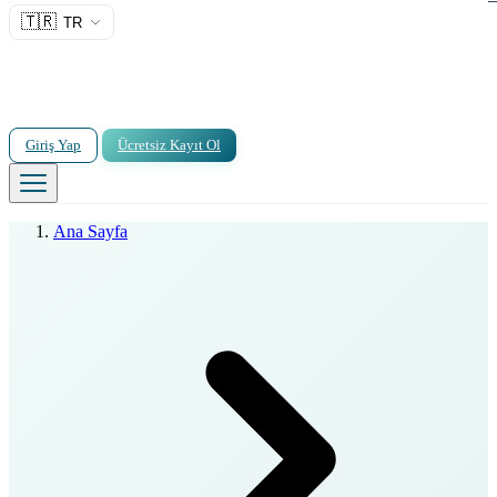
🇹🇷
TR
Giriş Yap
Ücretsiz Kayıt Ol
Ana Sayfa