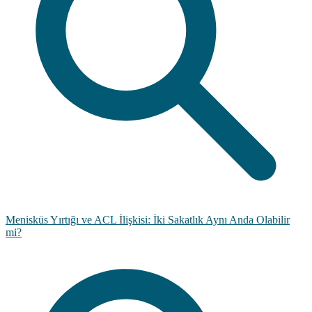
Menisküs Yırtığı ve ACL İlişkisi: İki Sakatlık Aynı Anda Olabilir
mi?