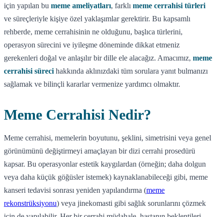
için yapılan bu
meme ameliyatları
, farklı
meme cerrahisi türleri
ve süreçleriyle kişiye özel yaklaşımlar gerektirir. Bu kapsamlı
rehberde, meme cerrahisinin ne olduğunu, başlıca türlerini,
operasyon sürecini ve iyileşme döneminde dikkat etmeniz
gerekenleri doğal ve anlaşılır bir dille ele alacağız. Amacımız,
meme
cerrahisi süreci
hakkında aklınızdaki tüm sorulara yanıt bulmanızı
sağlamak ve bilinçli kararlar vermenize yardımcı olmaktır.
Meme Cerrahisi Nedir?
Meme cerrahisi, memelerin boyutunu, şeklini, simetrisini veya genel
görünümünü değiştirmeyi amaçlayan bir dizi cerrahi prosedürü
kapsar. Bu operasyonlar estetik kaygılardan (örneğin; daha dolgun
veya daha küçük göğüsler istemek) kaynaklanabileceği gibi, meme
kanseri tedavisi sonrası yeniden yapılandırma (
meme
rekonstrüksiyonu
) veya jinekomasti gibi sağlık sorunlarını çözmek
için de yapılabilir. Her bir cerrahi müdahale, hastanın beklentileri,