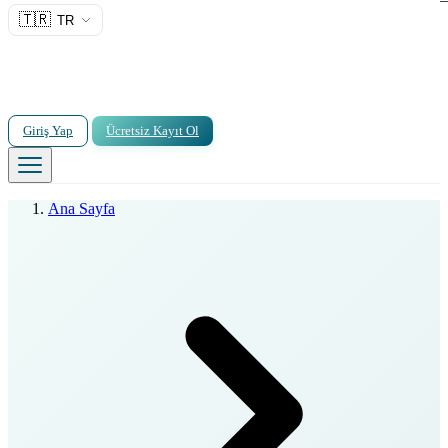
🇹🇷
TR
Giriş Yap
Ücretsiz Kayıt Ol
Ana Sayfa