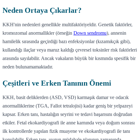
Neden Ortaya Çıkarlar?
KKH'nin nedenleri genellikle multifaktöriyeldir. Genetik faktörler,
kromozomal anormallikler (örneğin
Down sendromu
), annenin
hamilelik sırasında geçirdiği bazı enfeksiyonlar (kızamıkçık gibi),
kullandığı ilaçlar veya maruz kaldığı çevresel toksinler risk faktörleri
arasında sayılabilir. Ancak vakaların büyük bir kısmında spesifik bir
neden bulunamamaktadır.
Çeşitleri ve Erken Tanının Önemi
KKH, basit deliklerden (ASD, VSD) karmaşık damar ve odacık
anormalliklerine (TGA, Fallot tetralojisi) kadar geniş bir yelpazeyi
kapsar. Erken tanı, hastalığın seyrini ve tedavi başarısını doğrudan
etkiler. Fetal ekokardiyografi ile anne karnında veya doğum sonrası
ilk kontrollerde yapılan fizik muayene ve ekokardiyografi ile tanı
konulabilir. Erken tanı, uygun müdahale planının zamanında