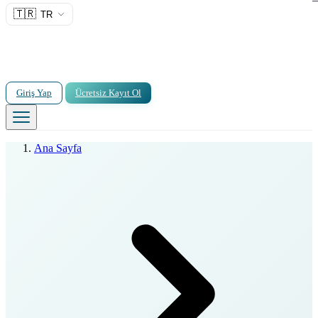
🇹🇷
TR
Giriş Yap
Ücretsiz Kayıt Ol
Ana Sayfa