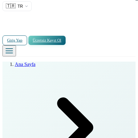
🇹🇷
TR
Giriş Yap
Ücretsiz Kayıt Ol
Ana Sayfa