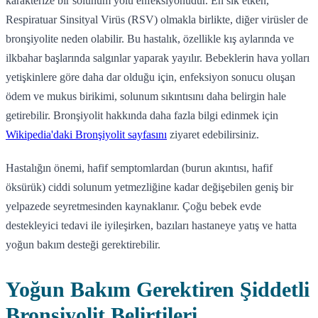
karakterize bir solunum yolu enfeksiyonudur. En sık etken,
Respiratuar Sinsityal Virüs (RSV) olmakla birlikte, diğer virüsler de
bronşiyolite neden olabilir. Bu hastalık, özellikle kış aylarında ve
ilkbahar başlarında salgınlar yaparak yayılır. Bebeklerin hava yolları
yetişkinlere göre daha dar olduğu için, enfeksiyon sonucu oluşan
ödem ve mukus birikimi, solunum sıkıntısını daha belirgin hale
getirebilir. Bronşiyolit hakkında daha fazla bilgi edinmek için
Wikipedia'daki Bronşiyolit sayfasını
ziyaret edebilirsiniz.
Hastalığın önemi, hafif semptomlardan (burun akıntısı, hafif
öksürük) ciddi solunum yetmezliğine kadar değişebilen geniş bir
yelpazede seyretmesinden kaynaklanır. Çoğu bebek evde
destekleyici tedavi ile iyileşirken, bazıları hastaneye yatış ve hatta
yoğun bakım desteği gerektirebilir.
Yoğun Bakım Gerektiren Şiddetli
Bronşiyolit Belirtileri