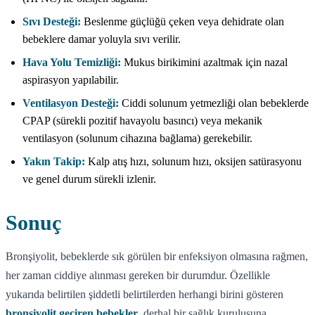
Sıvı Desteği:
Beslenme güçlüğü çeken veya dehidrate olan
bebeklere damar yoluyla sıvı verilir.
Hava Yolu Temizliği:
Mukus birikimini azaltmak için nazal
aspirasyon yapılabilir.
Ventilasyon Desteği:
Ciddi solunum yetmezliği olan bebeklerde
CPAP (sürekli pozitif havayolu basıncı) veya mekanik
ventilasyon (solunum cihazına bağlama) gerekebilir.
Yakın Takip:
Kalp atış hızı, solunum hızı, oksijen satürasyonu
ve genel durum sürekli izlenir.
Sonuç
Bronşiyolit, bebeklerde sık görülen bir enfeksiyon olmasına rağmen,
her zaman ciddiye alınması gereken bir durumdur. Özellikle
yukarıda belirtilen şiddetli belirtilerden herhangi birini gösteren
bronşiyolit geçiren bebekler
, derhal bir sağlık kuruluşuna