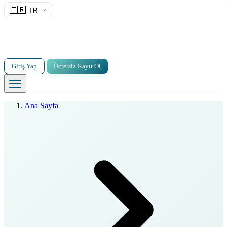
🇹🇷
TR
Giriş Yap
Ücretsiz Kayıt Ol
Ana Sayfa