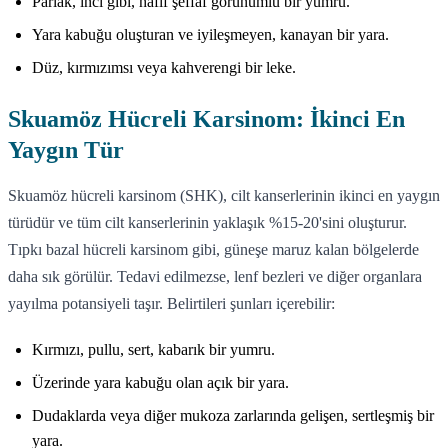
Parlak, inci gibi, hafif şeffaf görünümlü bir yumru.
Yara kabuğu oluşturan ve iyileşmeyen, kanayan bir yara.
Düz, kırmızımsı veya kahverengi bir leke.
Skuamöz Hücreli Karsinom: İkinci En
Yaygın Tür
Skuamöz hücreli karsinom (SHK), cilt kanserlerinin ikinci en yaygın
türüdür ve tüm cilt kanserlerinin yaklaşık %15-20'sini oluşturur.
Tıpkı bazal hücreli karsinom gibi, güneşe maruz kalan bölgelerde
daha sık görülür. Tedavi edilmezse, lenf bezleri ve diğer organlara
yayılma potansiyeli taşır. Belirtileri şunları içerebilir:
Kırmızı, pullu, sert, kabarık bir yumru.
Üzerinde yara kabuğu olan açık bir yara.
Dudaklarda veya diğer mukoza zarlarında gelişen, sertleşmiş bir
yara.