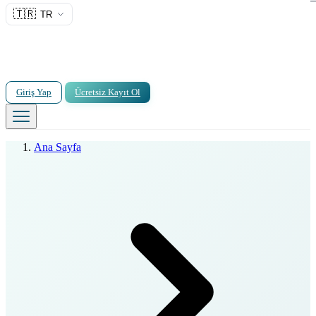
🇹🇷
TR
Giriş Yap
Ücretsiz Kayıt Ol
Ana Sayfa