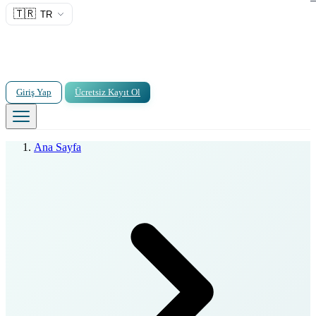
🇹🇷
TR
Giriş Yap
Ücretsiz Kayıt Ol
Ana Sayfa