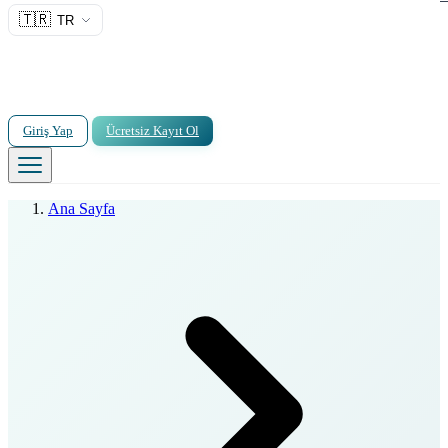
🇹🇷
TR
Giriş Yap
Ücretsiz Kayıt Ol
Ana Sayfa