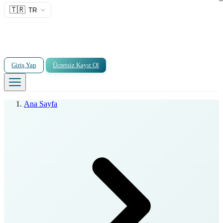
🇹🇷
TR
Giriş Yap
Ücretsiz Kayıt Ol
Ana Sayfa