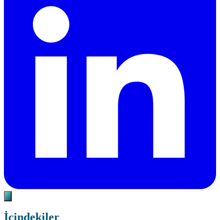
İçindekiler