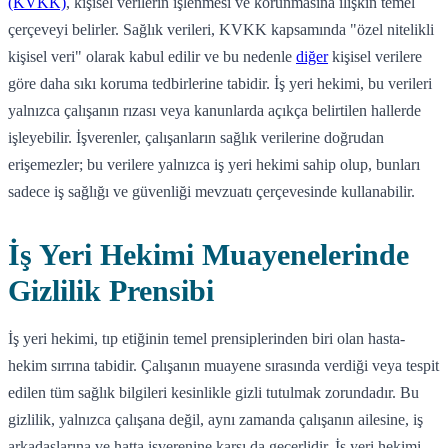
(KVKK)
, kişisel verilerin işlenmesi ve korunmasına ilişkin temel
çerçeveyi belirler. Sağlık verileri, KVKK kapsamında "özel nitelikli
kişisel veri" olarak kabul edilir ve bu nedenle
diğer
kişisel verilere
göre daha sıkı koruma tedbirlerine tabidir. İş yeri hekimi, bu verileri
yalnızca çalışanın rızası veya kanunlarda açıkça belirtilen hallerde
işleyebilir. İşverenler, çalışanların sağlık verilerine doğrudan
erişemezler; bu verilere yalnızca iş yeri hekimi sahip olup, bunları
sadece iş sağlığı ve güvenliği mevzuatı çerçevesinde kullanabilir.
İş Yeri Hekimi Muayenelerinde
Gizlilik Prensibi
İş yeri hekimi, tıp etiğinin temel prensiplerinden biri olan hasta-
hekim sırrına tabidir. Çalışanın muayene sırasında verdiği veya tespit
edilen tüm sağlık bilgileri kesinlikle gizli tutulmak zorundadır. Bu
gizlilik, yalnızca çalışana değil, aynı zamanda çalışanın ailesine, iş
arkadaşlarına ve hatta işverenine karşı da geçerlidir. İş yeri hekimi,