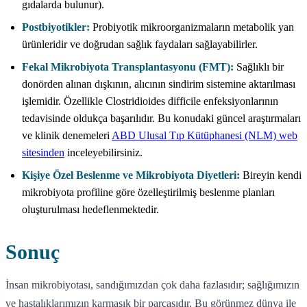
gıdalarda bulunur).
Postbiyotikler:
Probiyotik mikroorganizmaların metabolik yan
ürünleridir ve doğrudan sağlık faydaları sağlayabilirler.
Fekal Mikrobiyota Transplantasyonu (FMT):
Sağlıklı bir
donörden alınan dışkının, alıcının sindirim sistemine aktarılması
işlemidir. Özellikle Clostridioides difficile enfeksiyonlarının
tedavisinde oldukça başarılıdır. Bu konudaki güncel araştırmaları
ve klinik denemeleri
ABD Ulusal Tıp Kütüphanesi (NLM) web
sitesinden
inceleyebilirsiniz.
Kişiye Özel Beslenme ve Mikrobiyota Diyetleri:
Bireyin kendi
mikrobiyota profiline göre özelleştirilmiş beslenme planları
oluşturulması hedeflenmektedir.
Sonuç
İnsan mikrobiyotası, sandığımızdan çok daha fazlasıdır; sağlığımızın
ve hastalıklarımızın karmaşık bir parçasıdır. Bu görünmez dünya ile