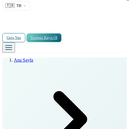
🇹🇷
TR
Giriş Yap
Ücretsiz Kayıt Ol
Ana Sayfa