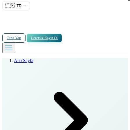
🇹🇷
TR
Giriş Yap
Ücretsiz Kayıt Ol
Ana Sayfa