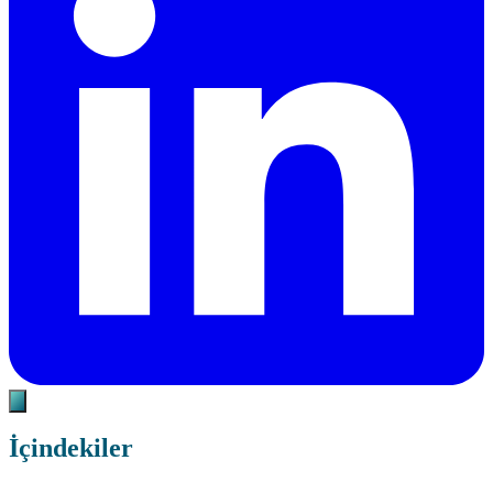
İçindekiler