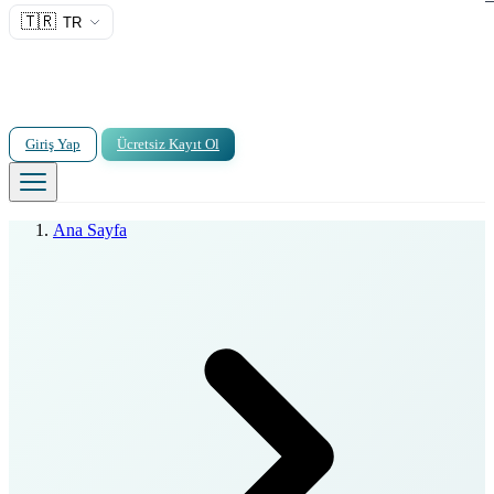
🇹🇷
TR
Giriş Yap
Ücretsiz Kayıt Ol
Ana Sayfa