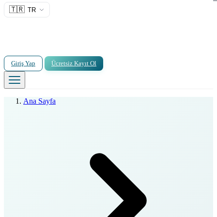
🇹🇷
TR
Giriş Yap
Ücretsiz Kayıt Ol
Ana Sayfa