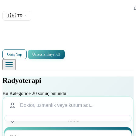
D
🇹🇷
TR
Giriş Yap
Ücretsiz Kayıt Ol
Radyoterapi
Bu Kategoride 20 sonuç bulundu
Ara
Ara