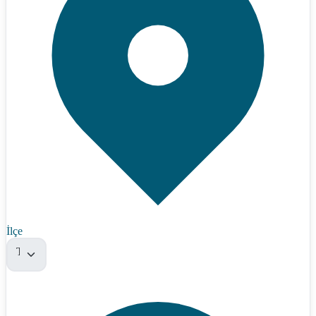
İlçe
Tümü